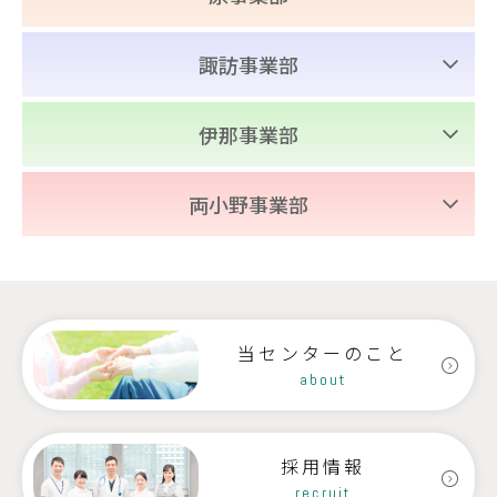
富士見高原病院
中新田診療所
老人保健施設あららぎ
諏訪事業部
老人保健施設さくらの
グループホームやまゆり
みづうみ診療所
伊那事業部
地域密着型
特別養護老人ホーム恋月荘
老人保健施設みづうみ
特別養護老人ホームさくらの
みすず診療所
両小野事業部
すずらん保育園
訪問看護ステーションふじみ・
小規模多機能型
老人保健施設すずたけ
サテライトみづうみ
両小野診療所
居宅介護・グループホームひめばら
訪問看護ステーションふじみ
西箕輪診療所
ケアネットセンターすわこ
老人保健施設きりとう
原村地域包括支援センター
富士見町地域包括支援センター
当センターのこと
訪問看護ステーションすずたけ
ケアネットセンター茅野
地域密着型
about
特別養護老人ホームきりとう
介護サービスステーション伊那
デイサービスけいすい
介護サービスステーション伊北
採用情報
デイサービス
ケアネットセンター茅野
recruit