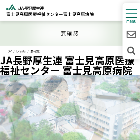
富士見高原医療福祉センター
富士見高原病院
センターについて
menu
富士見高原病院
要確認
人間ドック
TOP
Events
要確認
JA長野厚生連 富士見高原医療
診療所・介護福祉施設
福祉センター 富士見高原病院
新着情報
採用情報