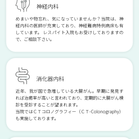
眼 科
小児科
入院のご案内
地域医療連携
神経内科
めまいや物忘れ、気になっていませんか？当院は、神
放射線科
産婦人科
医療相談
検査のご案内
経内科の医師が充実しており、神経難病特例病床も有
しています。 レスパイト入院もお受けしておりますの
で、ご相談下さい。​
心療科
皮膚科
人工透析のご案内
外来栄養指導のご案内
耳鼻咽喉科
歯科口腔外科
救急医療への取り組み
ご予約について
消化器内科
訪問診療のご案内
薬剤部
近年、我が国で急増している大腸がん。早期に発見す
れば治癒率が高いと言われており、定期的に大腸がん検
診を受診することが望まれます。
診療放射線科
臨床検査科
当院ではＣＴコロノグラフィー（ＣＴ-Colonography）
も実施しております。
臨床工学科
視能訓練科