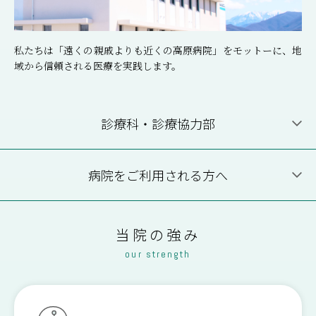
私たちは「遠くの親戚よりも近くの高原病院」をモットーに、地
域から信頼される医療を実践します。
診療科・診療協力部
内 科
病院をご利用される方へ
外 科
肛門科
整形外科
診療科・診療協力部
外来受診について
当院の強み
our strength
形成外科
泌尿器科
外来医師担当表
休診情報