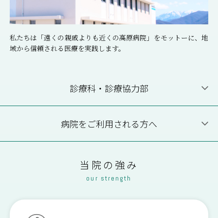
私たちは「遠くの親戚よりも近くの高原病院」をモットーに、地
域から信頼される医療を実践します。
診療科・診療協力部
内 科
病院をご利用される方へ
外 科
肛門科
整形外科
診療科・診療協力部
外来受診について
当院の強み
our strength
形成外科
泌尿器科
外来医師担当表
休診情報