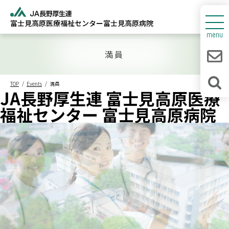
富士見高原医療福祉センター
富士見高原病院
センターについて
menu
富士見高原病院
満員
人間ドック
TOP
Events
満員
JA長野厚生連 富士見高原医療
診療所・介護福祉施設
福祉センター 富士見高原病院
新着情報
採用情報