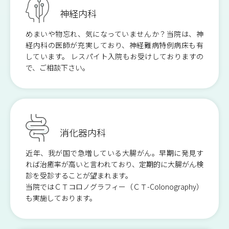
眼 科
小児科
入院のご案内
地域医療連携
神経内科
めまいや物忘れ、気になっていませんか？当院は、神
放射線科
産婦人科
医療相談
検査のご案内
経内科の医師が充実しており、神経難病特例病床も有
しています。 レスパイト入院もお受けしておりますの
で、ご相談下さい。​
心療科
皮膚科
人工透析のご案内
外来栄養指導のご案内
耳鼻咽喉科
歯科口腔外科
救急医療への取り組み
ご予約について
消化器内科
訪問診療のご案内
薬剤部
近年、我が国で急増している大腸がん。早期に発見す
れば治癒率が高いと言われており、定期的に大腸がん検
診を受診することが望まれます。
診療放射線科
臨床検査科
当院ではＣＴコロノグラフィー（ＣＴ-Colonography）
も実施しております。
臨床工学科
視能訓練科