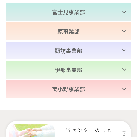
富士見事業部
富士見高原医療福祉センター
原事業部
富士見高原病院
中新田診療所
老人保健施設あららぎ
諏訪事業部
老人保健施設さくらの
グループホームやまゆり
みづうみ診療所
伊那事業部
地域密着型
特別養護老人ホーム恋月荘
老人保健施設みづうみ
特別養護老人ホームさくらの
みすず診療所
両小野事業部
すずらん保育園
訪問看護ステーションふじみ・
小規模多機能型
老人保健施設すずたけ
サテライトみづうみ
両小野診療所
居宅介護・グループホームひめばら
訪問看護ステーションふじみ
西箕輪診療所
ケアネットセンターすわこ
老人保健施設きりとう
原村地域包括支援センター
富士見町地域包括支援センター
当センターのこと
訪問看護ステーションすずたけ
ケアネットセンター茅野
地域密着型