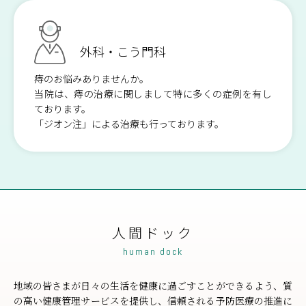
リハビリテーション科
栄養科
外科・こう門科
看護部
医療安全管理室・
痔のお悩みありませんか。
感染対策室
当院は、痔の治療に関しまして特に多くの症例を有し
ております。
「ジオン注」による治療も行っております。
人間ドック
human dock
地域の皆さまが日々の生活を健康に過ごすことができるよう、質
の高い健康管理サービスを提供し、信頼される予防医療の推進に