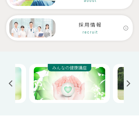
about
特別養護老人ホームきりとう
介護サービスステーション伊那
デイサービスけいすい
介護サービスステーション伊北
採用情報
デイサービス
ケアネットセンター茅野
recruit
なごみの家
訪問介護サテライト出張所
みんなの健康講座