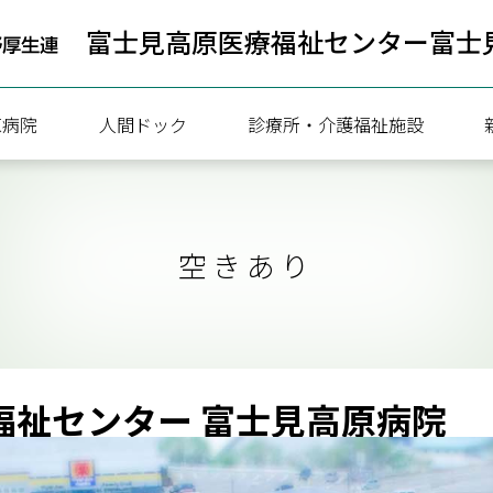
富士見高原医療福祉センター
富士
原病院
人間ドック
診療所・介護福祉施設
病院
人間ドック健診のご案内
空きあり
療協力部
一泊ドック予約状況
ついて
日帰りドック予約状況
内
携
福祉センター 富士見高原病院
内（連携医療機関向け）