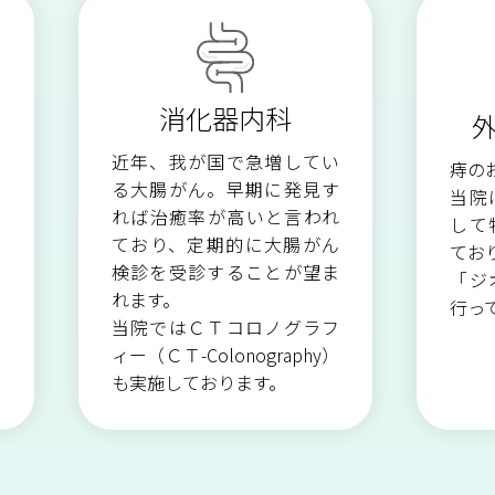
外来栄養指導のご案内
救急医療への取り組み
臨床検査科
臨床工学科
消化器内科
栄養科
看護部
近年、我が国で急増してい
っ
痔の
る大腸がん。早期に発見す
神
当院
れば治癒率が高いと言われ
お
して
ており、定期的に大腸がん
有
てお
検診を受診することが望ま
入
「ジ
れます。
の
行っ
当院ではＣＴコロノグラフ
ィー（ＣＴ-Colonography）
も実施しております。