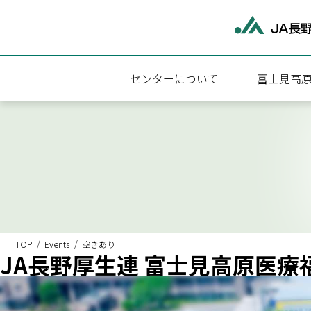
センターについて
富士見高
富士見高原医療福祉センターについて
富士見高原
施設概要
診療科・診
アクセス
外来受診に
病院・介護福祉施設関連情報
入院のご案
地域医療連
TOP
Events
空きあり
JA長野厚生連 富士見高原医療
医療相談
検査のご案