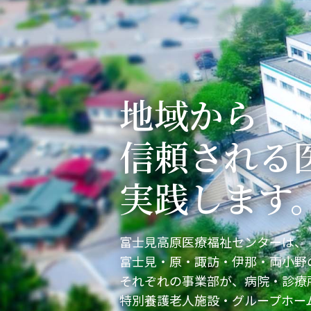
人工透析の
外来栄養指
救急医療へ
ご予約につ
地域から
旧富士見高
信頼される
実践します
富士見高原医療福祉センターは、
富士見・原・諏訪・伊那・両小野
それぞれの事業部が、病院・診療
特別養護老人施設・グループホー