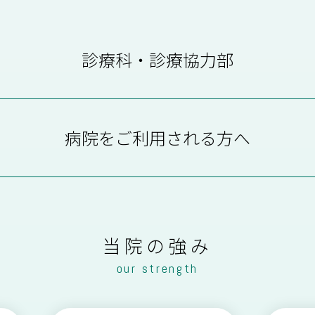
診療科・診療協力部
病院をご利用される方へ
外 科
肛門科
泌尿器科
眼 科
外来受診について
外来医師担当表
当院の強み
産婦人科
心療科
our strength
地域医療連携
医療相談
歯科口腔外科
訪問診療のご案内