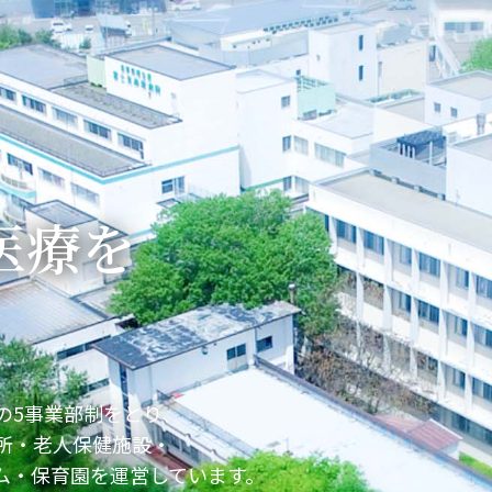
ご案内
導のご案内
の取り組み
いて
原療養所資料館のご案内
医療を
。
の5事業部制をとり、
所・老人保健施設・
ム・保育園を運営しています。