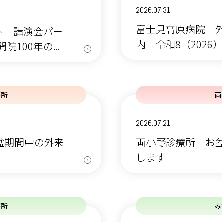
2026.07.31
富士見高原病院 
ト 講演会パー
内 令和8（2026
100年の...
療所
両
2026.07.21
お盆期間中の外来
両小野診療所 お
します
療所
み