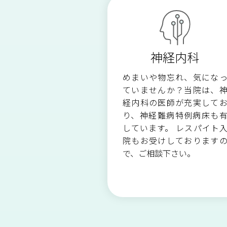
人工透析のご案内
診療放射線科
神経内科
リハビリテーション科
めまいや物忘れ、気にな
ていませんか？当院は、
経内科の医師が充実して
り、神経難病特例病床も
しています。 レスパイト
院もお受けしております
で、ご相談下さい。​