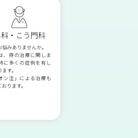
ご予約について
視能訓練科
外科・こう門科
医療安全管理室・
感染対策室
お悩みありませんか。
は、痔の治療に関しま
特に多くの症例を有し
ります。
オン注」による治療も
ております。