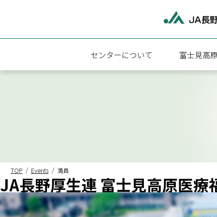
センターについて
富士見高
富士見高原医療福祉センターについて
富士見高原
施設概要
診療科・診
アクセス
外来受診に
病院・介護福祉施設関連情報
入院のご案
地域医療連
TOP
Events
満員
JA長野厚生連 富士見高原医療
医療相談
検査のご案