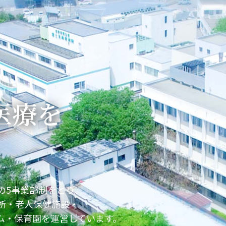
ご案内
導のご案内
の取り組み
いて
原療養所資料館のご案内
医療を
。
の5事業部制をとり、
所・老人保健施設・
ム・保育園を運営しています。