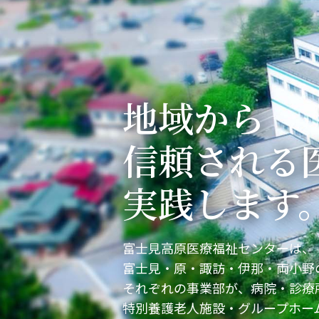
人工透析の
外来栄養指
救急医療へ
ご予約につ
地域から
旧富士見高
信頼される
実践します
富士見高原医療福祉センターは、
富士見・原・諏訪・伊那・両小野
それぞれの事業部が、病院・診療
特別養護老人施設・グループホー