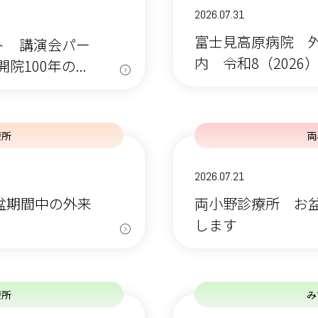
2026.07.31
富士見高原病院 
ト 講演会パー
内 令和8（2026
100年の...
療所
両
2026.07.21
お盆期間中の外来
両小野診療所 お
します
療所
み