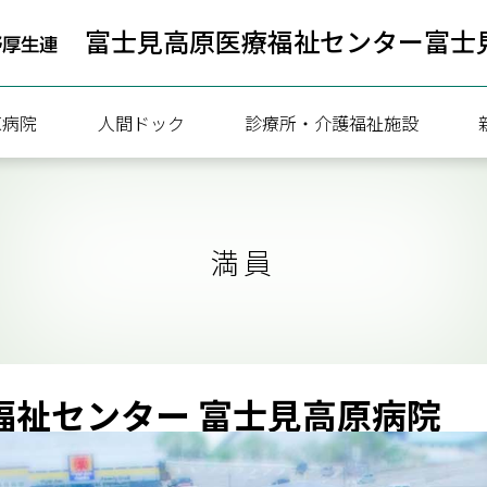
富士見高原医療福祉センター
富士
原病院
人間ドック
診療所・介護福祉施設
病院
人間ドック健診のご案内
満員
療協力部
一泊ドック予約状況
ついて
日帰りドック予約状況
内
携
福祉センター 富士見高原病院
内（連携医療機関向け）