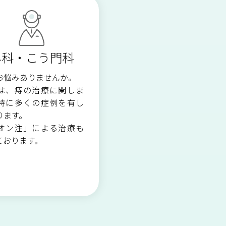
ご予約について
視能訓練科
外科・こう門科
医療安全管理室・
感染対策室
お悩みありませんか。
は、痔の治療に関しま
特に多くの症例を有し
ります。
オン注」による治療も
ております。