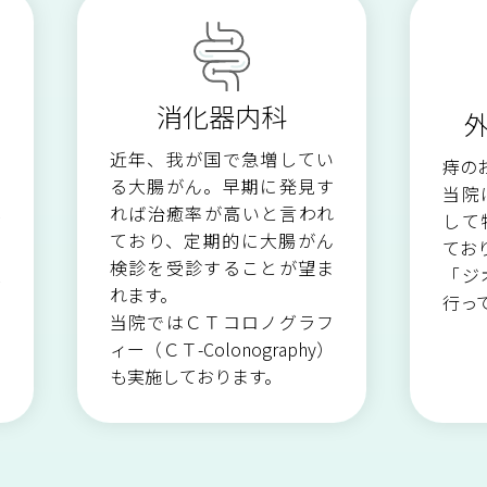
外来栄養指導のご案内
救急医療への取り組み
臨床検査科
臨床工学科
消化器内科
栄養科
看護部
近年、我が国で急増してい
っ
痔の
る大腸がん。早期に発見す
神
当院
れば治癒率が高いと言われ
お
して
ており、定期的に大腸がん
有
てお
検診を受診することが望ま
入
「ジ
れます。
の
行っ
当院ではＣＴコロノグラフ
ィー（ＣＴ-Colonography）
も実施しております。