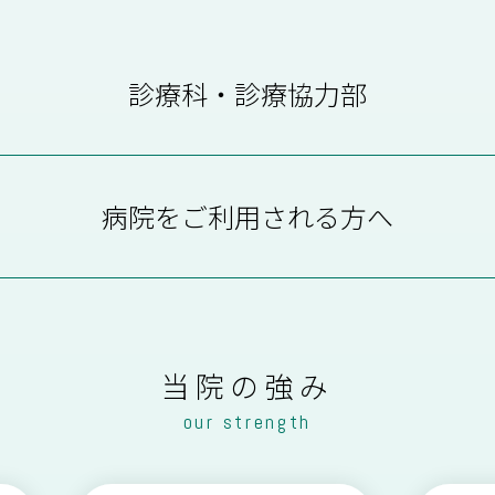
診療科・診療協力部
病院をご利用される方へ
外 科
肛門科
泌尿器科
眼 科
外来受診について
外来医師担当表
当院の強み
産婦人科
心療科
our strength
地域医療連携
医療相談
歯科口腔外科
訪問診療のご案内