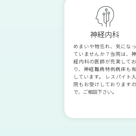
人工透析のご案内
診療放射線科
神経内科
リハビリテーション科
めまいや物忘れ、気にな
ていませんか？当院は、
経内科の医師が充実して
り、神経難病特例病床も
しています。 レスパイト
院もお受けしております
で、ご相談下さい。​