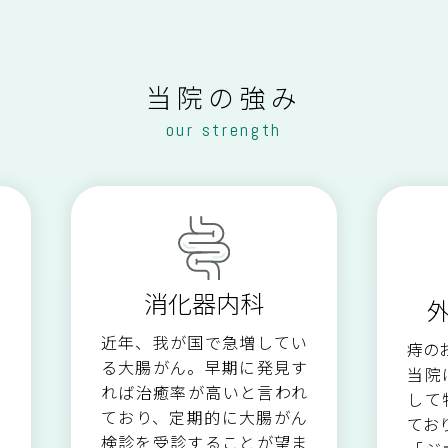
泌尿器科
眼 科
外来受診について
外来医師担当表
当院の強み
産婦人科
心療科
our strength
地域医療連携
医療相談
歯科口腔外科
訪問診療のご案内
外来栄養指導のご案内
救急医療への取り組み
臨床検査科
臨床工学科
消化器内科
栄養科
看護部
近年、我が国で急増してい
っ
痔の
る大腸がん。早期に発見す
神
当院
れば治癒率が高いと言われ
お
して
ており、定期的に大腸がん
有
てお
検診を受診することが望ま