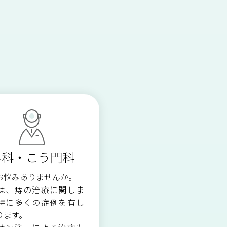
小児科
休診情報
皮膚科
検査のご案内
薬剤部
ご予約について
視能訓練科
外科・こう門科
医療安全管理室・
感染対策室
お悩みありませんか。
は、痔の治療に関しま
特に多くの症例を有し
ります。