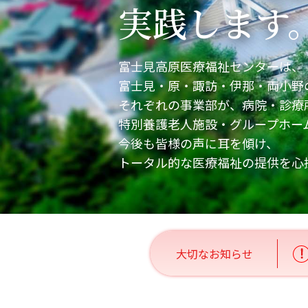
実践します
人工透析の
外来栄養指
救急医療へ
富士見高原医療福祉センターは、
富士見・原・諏訪・伊那・両小野
ご予約につ
それぞれの事業部が、病院・診療
旧富士見高
特別養護老人施設・グループホー
今後も皆様の声に耳を傾け、
トータル的な医療福祉の提供を心