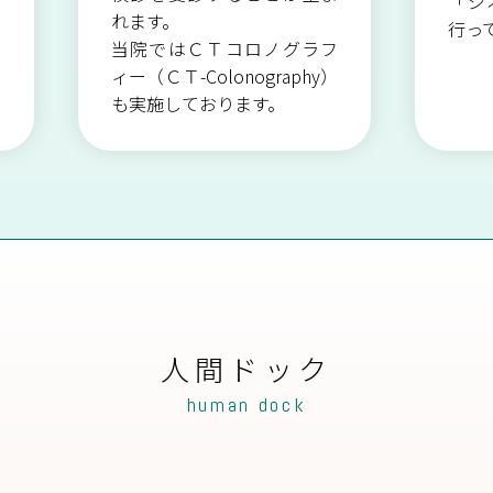
入
「ジ
れます。
の
行っ
当院ではＣＴコロノグラフ
ィー（ＣＴ-Colonography）
も実施しております。
人間ドック
human dock