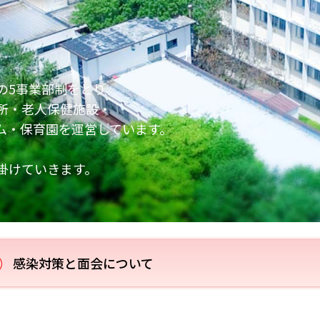
。
ご案内
導のご案内
の取り組み
の5事業部制をとり、
いて
所・老人保健施設・
原療養所資料館のご案内
ム・保育園を運営しています。
掛けていきます。
感染対策と面会について