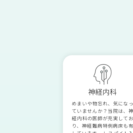
形成外科
診療科・診療協力部
放射線科
入院のご案内
耳鼻咽喉科
人工透析のご案内
診療放射線科
神経内科
リハビリテーション科
めまいや物忘れ、気にな
ていませんか？当院は、
経内科の医師が充実して
り、神経難病特例病床も