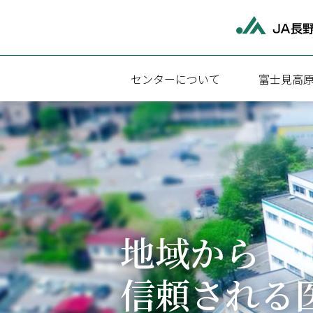
センターについて
富士見高
富士見高原医療福祉センターについて
富士見高原
施設概要
診療科・診
アクセス
外来受診に
病院・介護福祉施設関連情報
入院のご案
地域から
地域医療連
医療相談
信頼される
検査のご案