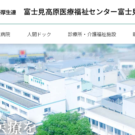
富士見高原医療福祉センター
富士
原病院
人間ドック
診療所・介護福祉施設
病院
人間ドック健診のご案内
療協力部
一泊ドック予約状況
ついて
日帰りドック予約状況
内
携
医療を
内（連携医療機関向け）