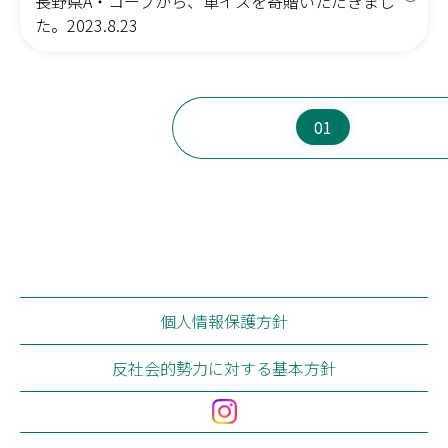
長野県A・コープから、車イスを寄贈いただきまし
2023年
(0)
5月
3月
1月
6月
4月
2月
人間ドック
た。2023.8.23
2022年
7月
5月
3月
1月
8月
6月
4月
2月
(146)
富士見事業部
7月
5月
3月
1月
8月
6月
4月
2月
(134)
富士見高原病院
9月
7月
5月
3月
10月
8月
6月
4月
(3)
老人保健施設あららぎ
11月
9月
7月
5月
12月
10月
8月
6月
(2)
01
グループホームやまゆり
11月
9月
7月
12月
10月
8月
(6)
特別養護老人ホーム恋月荘
11月
9月
12月
10月
(0)
すずらん保育園
11月
12月
(1)
訪問看護ステーションふじみ
(0)
富士見町地域包括支援センター
(11)
原事業部
(7)
中新田診療所
個人情報保護方針
(3)
老人保健施設さくらの
(1)
反社会的勢力に対する基本方針
地域密着型 特別養護老人ホームさくらの
小規模多機能型 居宅介護・グループホームひめば
(0)
ら
(0)