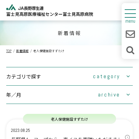
富士見高原医療福祉センター
富士見高原病院
センターについて
menu
富士見高原病院
新着情報
人間ドック
TOP
新着情報
老人保健施設すずたけ
診療所・介護福祉施設
新着情報
カテゴリで探す
category
採用情報
年／月
(1)
archive
大切なお知らせ
(0)
お知らせ
(0)
2026年
富士見高原医療福祉センター
老人保健施設すずたけ
(63)
2025年
1月
2月
情報連携室
2023.08.25
(0)
2024年
3月
1月
4月
2月
出張健康教室