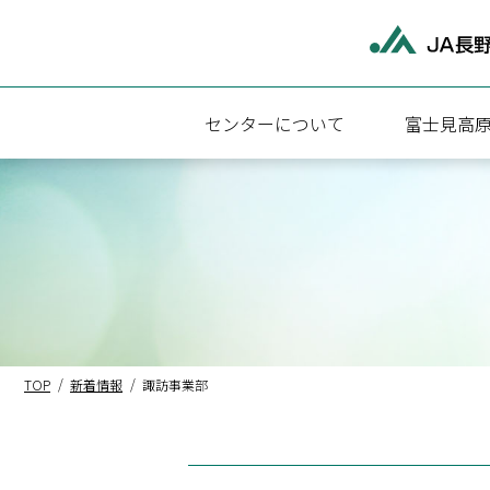
センターについて
富士見高
富士見高原医療福祉センターについて
富士見高原
施設概要
診療科・診
アクセス
外来受診に
病院・介護福祉施設関連情報
入院のご案
地域医療連
TOP
新着情報
諏訪事業部
医療相談
検査のご案