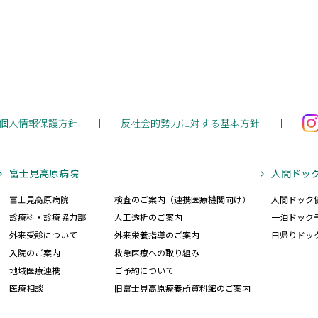
0)
(1)
訪問看護ステーションすずたけ
(0)
介護サービスステーション伊那
(0)
デイサービス なごみの家
(6)
両小野事業部
(1)
さくらの
(6)
両小野診療所
ープホームひ
個人情報保護方針
反社会的勢力に対する基本方針
(0)
老人保健施設きりとう
(0)
地域密着型 特別養護老人ホームきりとう
(0)
介護サービスステーション伊北
富士見高原病院
人間ドッ
富士見高原病院
検査のご案内（連携医療機関向け）
人間ドック
診療科・診療協力部
人工透析のご案内
一泊ドック
外来受診について
外来栄養指導のご案内
日帰りドッ
入院のご案内
救急医療への取り組み
地域医療連携
ご予約について
医療相談
旧富士見高原療養所資料館のご案内