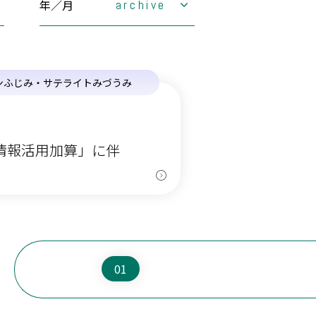
年／月
archive
2026年
2025年
1月
2月
ンふじみ・サテライトみづうみ
2024年
3月
1月
4月
2月
2023年
5月
3月
1月
6月
4月
2月
2022年
7月
5月
3月
1月
8月
6月
4月
2月
7月
5月
3月
1月
8月
6月
4月
2月
情報活用加算」に伴
9月
7月
5月
3月
10月
8月
6月
4月
11月
9月
7月
5月
12月
10月
8月
6月
11月
9月
7月
12月
10月
8月
11月
9月
12月
10月
11月
12月
01