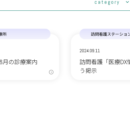
category
ご案内
導のご案内
(2)
諏訪事業部
の取り組み
(1)
みづうみ診療所
療所
訪問看護ステーショ
いて
(0)
老人保健施設みづうみ
原療養所資料館のご案内
訪問看護ステーションふじみ・サテライトみ
2024.09.11
(1)
づうみ
年8月の診療案内
訪問看護「医療DX
(0)
ケアネットセンターすわこ
う掲示
(0)
ケアネットセンター茅野
(0)
デイサービスけいすい
ケアネットセンター茅野 訪問介護サテライト
(0)
出張所
(35)
伊那事業部
(11)
みすず診療所
(1)
老人保健施設すずたけ
(21)
西箕輪診療所