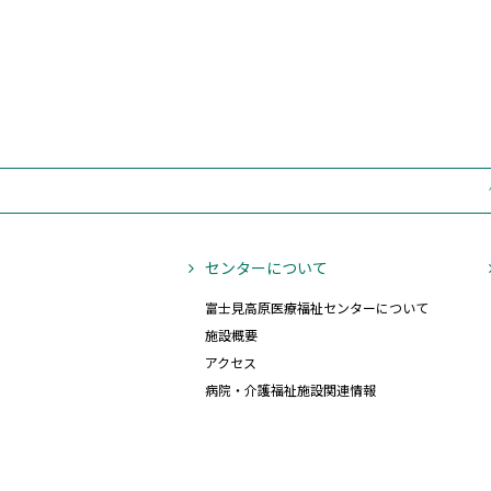
(
富士見町地域包括支援センター
(11)
原事業部
(7)
中新田診療所
(3)
老人保健施設さくらの
地域密着型 特別養護老人ホーム
小規模多機能型 居宅介護・グル
(0)
めばら
(0)
原村地域包括支援センター
センターについて
富士見高原医療福祉センターについて
施設概要
アクセス
病院・介護福祉施設関連情報