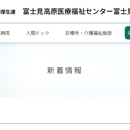
富士見高原医療福祉センター
富士
原病院
人間ドック
診療所・介護福祉施設
病院
人間ドック健診のご案内
新着情報
療協力部
一泊ドック予約状況
ついて
日帰りドック予約状況
内
携
内（連携医療機関向け）