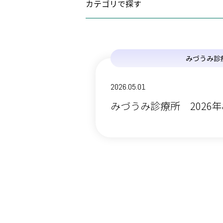
カテゴリで探す
人工透析の
外来栄養指
(1)
大切なお知らせ
救急医療へ
(0)
お知らせ
みづうみ診
ご予約につ
(0)
富士見高原医療福祉センター
(63)
旧富士見高
情報連携室
2026.05.01
(0)
出張健康教室
みづうみ診療所 2026
(0)
人間ドック
(146)
富士見事業部
(134)
富士見高原病院
(3)
老人保健施設あららぎ
(2)
グループホームやまゆり
(6)
特別養護老人ホーム恋月荘
(0)
すずらん保育園
(1)
訪問看護ステーションふじみ