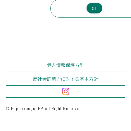
2023年
(0)
5月
3月
1月
6月
4月
2月
人間ドック
01
2022年
7月
5月
3月
1月
8月
6月
4月
2月
(146)
富士見事業部
7月
5月
3月
1月
8月
6月
4月
2月
(134)
富士見高原病院
9月
7月
5月
3月
10月
8月
6月
4月
(3)
老人保健施設あららぎ
11月
9月
7月
5月
12月
10月
8月
6月
(2)
グループホームやまゆり
11月
9月
7月
12月
10月
8月
(6)
特別養護老人ホーム恋月荘
11月
9月
12月
10月
(0)
すずらん保育園
11月
12月
(1)
訪問看護ステーションふじみ
個人情報保護方針
(0)
富士見町地域包括支援センター
反社会的勢力に対する基本方針
(11)
原事業部
(7)
中新田診療所
(3)
老人保健施設さくらの
(1)
地域密着型 特別養護老人ホームさくらの
© FujimikougenHP. All Right Reserved.
小規模多機能型 居宅介護・グループホームひめば
(0)
ら
(0)