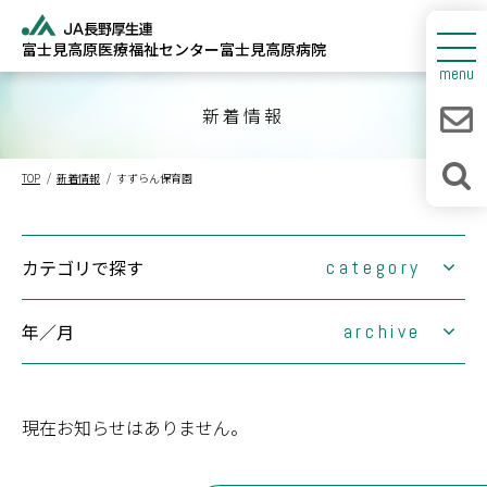
富士見高原医療福祉センター
富士見高原病院
センターについて
menu
富士見高原病院
新着情報
人間ドック
TOP
新着情報
すずらん保育園
診療所・介護福祉施設
新着情報
カテゴリで探す
category
採用情報
年／月
(1)
archive
大切なお知らせ
(0)
お知らせ
(0)
2026年
富士見高原医療福祉センター
現在お知らせはありません。
(63)
2025年
1月
2月
情報連携室
(0)
2024年
3月
1月
4月
2月
出張健康教室