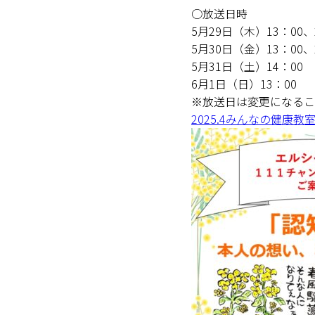
(
○放送日時
富士見町地域包括支援センター
5月29日（木）13：00、
(11)
原事業部
5月30日（金）13：00、
(7)
中新田診療所
5月31日（土）14：00
(3)
老人保健施設さくらの
6月1日（日）13：00
地域密着型 特別養護老人ホーム
※放送日は変更になるこ
2025.4みんなの健康
小規模多機能型 居宅介護・グル
(0)
めばら
(0)
原村地域包括支援センター