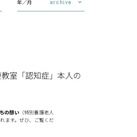
年／月
archive
2026年
2025年
1月
2月
2024年
3月
1月
4月
2月
2023年
5月
3月
1月
6月
4月
2月
2022年
7月
5月
3月
1月
8月
6月
4月
2月
7月
5月
3月
1月
8月
6月
4月
2月
9月
7月
5月
3月
10月
8月
6月
4月
康教室「認知症」本人の
11月
9月
7月
5月
12月
10月
8月
6月
11月
9月
7月
12月
10月
8月
11月
9月
12月
10月
11月
12月
ちの想い
（特別養護老人
れます。ぜひ、ご覧くだ