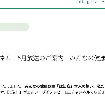
category
ご案内
導のご案内
(2)
諏訪事業部
の取り組み
(1)
みづうみ診療所
いて
(0)
老人保健施設みづうみ
原療養所資料館のご案内
訪問看護ステーションふじみ・サテライトみ
(1)
づうみ
(0)
ケアネットセンターすわこ
ンネル 5月放送のご案内 みんなの健
(0)
ケアネットセンター茅野
(0)
デイサービスけいすい
ケアネットセンター茅野 訪問介護サテライト
(0)
出張所
(35)
伊那事業部
開催いたしました、
みんなの健康教室「認知症」本人の想い、私た
(11)
みすず診療所
：木川光浩）
」
が
エルシーブイテレビ 111チャンネル
で放送さ
(1)
老人保健施設すずたけ
(21)
西箕輪診療所