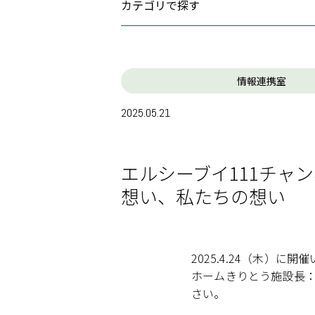
カテゴリで探す
人工透析の
外来栄養指
(1)
大切なお知らせ
救急医療へ
(0)
お知らせ
情報連携室
ご予約につ
(0)
富士見高原医療福祉センター
2025.05.21
(63)
旧富士見高
情報連携室
(0)
出張健康教室
(0)
人間ドック
エルシーブイ111チャ
(146)
富士見事業部
想い、私たちの想い
(134)
富士見高原病院
(3)
老人保健施設あららぎ
(2)
グループホームやまゆり
2025.4.24（木）に
(6)
特別養護老人ホーム恋月荘
ホームきりとう施設長
(0)
すずらん保育園
さい。
(1)
訪問看護ステーションふじみ