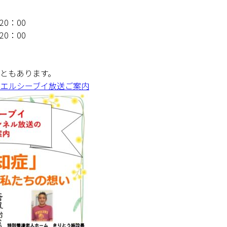
0)
(1)
訪問看護ステーションすずたけ
20：00
(0)
介護サービスステーション伊那
20：00
(0)
デイサービス なごみの家
(6)
両小野事業部
(1)
さくらの
ともあります。
(6)
両小野診療所
教室エルシーブイ放送ご案内
ープホームひ
(0)
老人保健施設きりとう
(0)
地域密着型 特別養護老人ホームきりとう
(0)
介護サービスステーション伊北