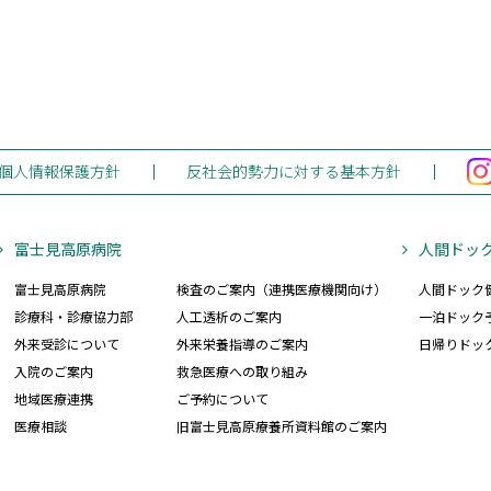
個人情報保護方針
反社会的勢力に対する基本方針
富士見高原病院
人間ドッ
富士見高原病院
検査のご案内（連携医療機関向け）
人間ドック
診療科・診療協力部
人工透析のご案内
一泊ドック
外来受診について
外来栄養指導のご案内
日帰りドッ
入院のご案内
救急医療への取り組み
地域医療連携
ご予約について
医療相談
旧富士見高原療養所資料館のご案内