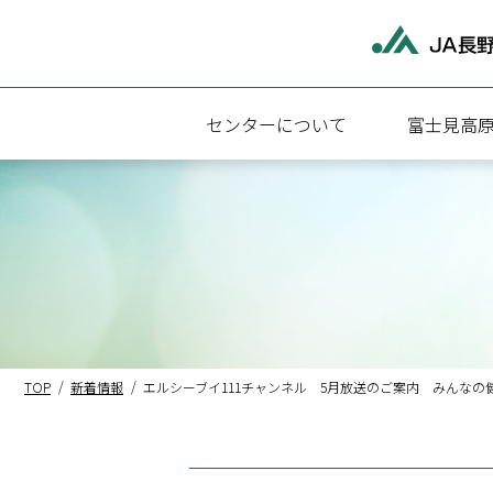
センターについて
富士見高
富士見高原医療福祉センターについて
富士見高原
施設概要
診療科・診
アクセス
外来受診に
病院・介護福祉施設関連情報
入院のご案
地域医療連
TOP
新着情報
エルシーブイ111チャンネル 5月放送のご案内 みんな
医療相談
検査のご案