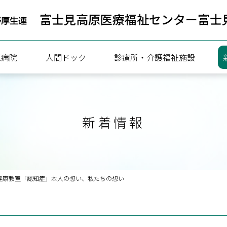
富士見高原医療福祉センター
富士
原病院
人間ドック
診療所・介護福祉施設
病院
人間ドック健診のご案内
新着情報
療協力部
一泊ドック予約状況
ついて
日帰りドック予約状況
内
携
の健康教室「認知症」本人の想い、私たちの想い
内（連携医療機関向け）