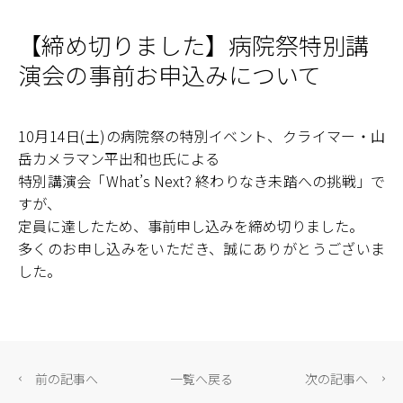
2023年
(0)
5月
3月
1月
6月
4月
2月
人間ドック
2022年
7月
5月
3月
1月
8月
6月
4月
2月
(146)
富士見事業部
【締め切りました】病院祭特別講
7月
5月
3月
1月
8月
6月
4月
2月
(134)
富士見高原病院
演会の事前お申込みについて
9月
7月
5月
3月
10月
8月
6月
4月
(3)
老人保健施設あららぎ
11月
9月
7月
5月
12月
10月
8月
6月
(2)
グループホームやまゆり
10月14日(土)の病院祭の特別イベント、クライマー・山
11月
9月
7月
12月
10月
8月
(6)
特別養護老人ホーム恋月荘
岳カメラマン平出和也氏による
11月
9月
12月
10月
(0)
すずらん保育園
特別講演会「What’s Next? 終わりなき未踏への挑戦」で
11月
12月
(1)
訪問看護ステーションふじみ
すが、
(0)
富士見町地域包括支援センター
定員に達したため、事前申し込みを締め切りました。
多くのお申し込みをいただき、誠にありがとうございま
(11)
原事業部
した。
(7)
中新田診療所
(3)
老人保健施設さくらの
(1)
地域密着型 特別養護老人ホームさくらの
小規模多機能型 居宅介護・グループホームひめば
(0)
ら
前の記事へ
一覧へ戻る
次の記事へ
(0)