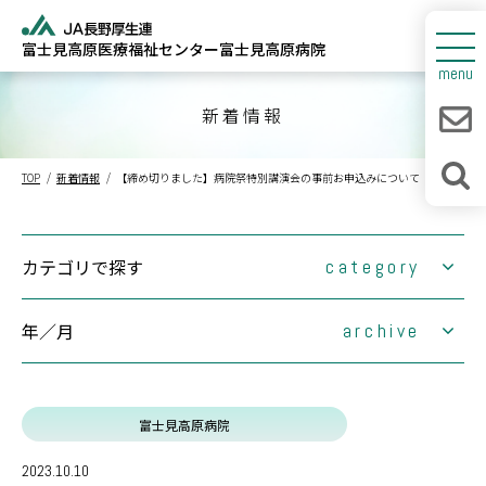
富士見高原医療福祉センター
富士見高原病院
センターについて
menu
富士見高原病院
新着情報
人間ドック
TOP
新着情報
【締め切りました】病院祭特別講演会の事前お申込みについて
診療所・介護福祉施設
新着情報
カテゴリで探す
category
採用情報
年／月
(1)
archive
大切なお知らせ
(0)
お知らせ
(0)
2026年
富士見高原医療福祉センター
富士見高原病院
(63)
2025年
1月
2月
情報連携室
(0)
2024年
3月
1月
4月
2月
出張健康教室
2023.10.10