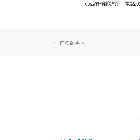
〇西箕輪診療所 電話:0265
(
富士見町地域包括支援センター
(11)
原事業部
(7)
中新田診療所
(3)
老人保健施設さくらの
前の記事へ
地域密着型 特別養護老人ホーム
小規模多機能型 居宅介護・グル
(0)
めばら
(0)
原村地域包括支援センター