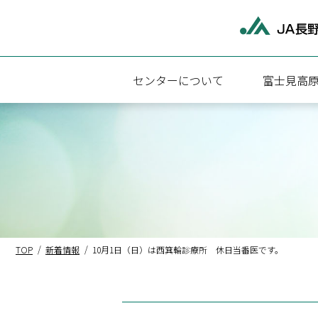
センターについて
富士見高
富士見高原医療福祉センターについて
富士見高原
施設概要
診療科・診
アクセス
外来受診に
病院・介護福祉施設関連情報
入院のご案
地域医療連
TOP
新着情報
10月1日（日）は西箕輪診療所 休日当番医です。
医療相談
検査のご案