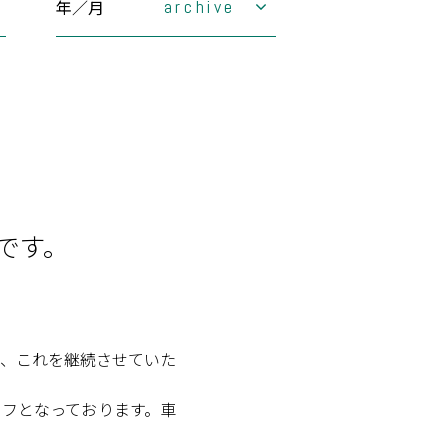
年／月
archive
2026年
2025年
1月
2月
2024年
3月
1月
4月
2月
2023年
5月
3月
1月
6月
4月
2月
2022年
7月
5月
3月
1月
8月
6月
4月
2月
7月
5月
3月
1月
8月
6月
4月
2月
9月
7月
5月
3月
10月
8月
6月
4月
です。
11月
9月
7月
5月
12月
10月
8月
6月
11月
9月
7月
12月
10月
8月
11月
9月
12月
10月
11月
12月
、これを継続させていた
フとなっております。車