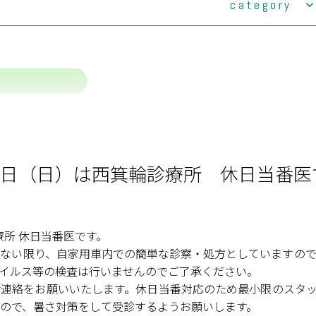
category
ご案内
導のご案内
(2)
諏訪事業部
の取り組み
(1)
みづうみ診療所
いて
(0)
老人保健施設みづうみ
原療養所資料館のご案内
訪問看護ステーションふじみ・サテライトみ
(1)
づうみ
(0)
ケアネットセンターすわこ
月1日（日）は西箕輪診療所 休日当番医
(0)
ケアネットセンター茅野
(0)
デイサービスけいすい
ケアネットセンター茅野 訪問介護サテライト
(0)
出張所
診療所 休日当番医です。
(35)
ない限り、自家用車内での簡単な診察・処方としていますので
伊那事業部
イルス等の検査は行いませんのでご了承ください。
(11)
みすず診療所
連絡をお願いいたします。休日当番対応のため最小限のスタッ
(1)
老人保健施設すずたけ
ので、暑さ対策をして受診するようお願いします。
(21)
西箕輪診療所