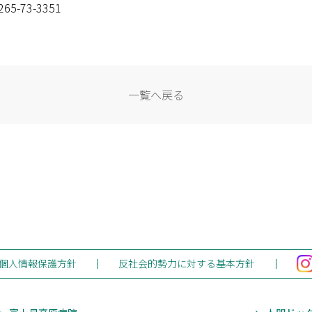
-73-3351
0)
(1)
訪問看護ステーションすずたけ
(0)
介護サービスステーション伊那
(0)
デイサービス なごみの家
(6)
両小野事業部
一覧へ戻る
(1)
さくらの
(6)
両小野診療所
ープホームひ
(0)
老人保健施設きりとう
(0)
地域密着型 特別養護老人ホームきりとう
(0)
介護サービスステーション伊北
個人情報保護方針
反社会的勢力に対する基本方針