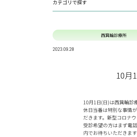
カテゴリで探す
人工透析の
外来栄養指
(1)
大切なお知らせ
救急医療へ
(0)
お知らせ
西箕輪診療所
ご予約につ
(0)
富士見高原医療福祉センター
2023.09.28
(63)
旧富士見高
情報連携室
(0)
出張健康教室
(0)
人間ドック
10
(146)
富士見事業部
(134)
富士見高原病院
(3)
老人保健施設あららぎ
10月1日(日)は西箕輪
(2)
グループホームやまゆり
休日当番は特別な事情が
(6)
特別養護老人ホーム恋月荘
だきます。新型コロナウ
(0)
すずらん保育園
受診希望の方はまず電話
内でお待ちいただきます
(1)
訪問看護ステーションふじみ