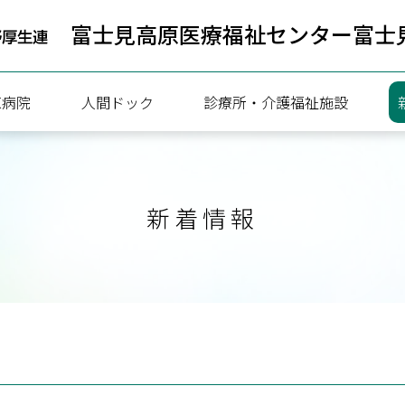
富士見高原医療福祉センター
富士
原病院
人間ドック
診療所・介護福祉施設
病院
人間ドック健診のご案内
新着情報
療協力部
一泊ドック予約状況
ついて
日帰りドック予約状況
内
携
内（連携医療機関向け）