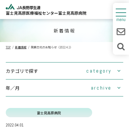
富士見高原医療福祉センター
富士見高原病院
センターについて
menu
富士見高原病院
新着情報
人間ドック
TOP
新着情報
院長交代のお知らせ（2022.4.1）
診療所・介護福祉施設
新着情報
カテゴリで探す
category
採用情報
年／月
(1)
archive
大切なお知らせ
(0)
お知らせ
(0)
2026年
富士見高原医療福祉センター
富士見高原病院
(63)
2025年
1月
2月
情報連携室
(0)
2024年
3月
1月
4月
2月
出張健康教室
2022.04.01