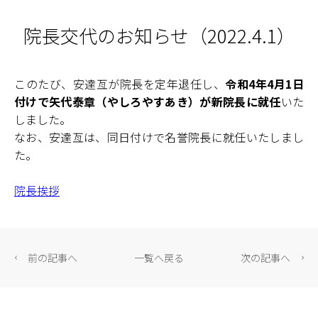
2023年
(0)
5月
3月
1月
6月
4月
2月
人間ドック
2022年
7月
5月
3月
1月
8月
6月
4月
2月
(146)
富士見事業部
院長交代のお知らせ（2022.4.1）
7月
5月
3月
1月
8月
6月
4月
2月
(134)
富士見高原病院
9月
7月
5月
3月
10月
8月
6月
4月
(3)
老人保健施設あららぎ
このたび、安達亙が院長を定年退任し、
令和4年4月1日
11月
9月
7月
5月
12月
10月
8月
6月
(2)
グループホームやまゆり
付けで矢代泰章（やしろやすあき）が新院長に就任
いた
11月
9月
7月
12月
10月
8月
(6)
特別養護老人ホーム恋月荘
しました。
11月
9月
12月
10月
(0)
すずらん保育園
なお、安達亙は、同日付けで名誉院長に就任いたしまし
11月
12月
(1)
た。
訪問看護ステーションふじみ
(0)
富士見町地域包括支援センター
院長挨拶
(11)
原事業部
(7)
中新田診療所
(3)
老人保健施設さくらの
前の記事へ
一覧へ戻る
次の記事へ
(1)
地域密着型 特別養護老人ホームさくらの
小規模多機能型 居宅介護・グループホームひめば
(0)
ら
(0)