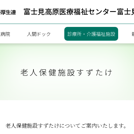
富士見高原医療福祉センター
富士
原病院
人間ドック
診療所・介護福祉施設
病院
人間ドック健診のご案内
老人保健施設すずたけ
療協力部
一泊ドック予約状況
ついて
日帰りドック予約状況
内
携
老人保健施設すずたけについてご案内いたします。
内（連携医療機関向け）