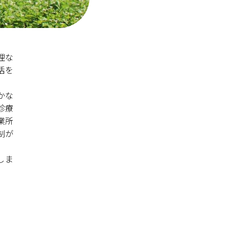
理な
活を
かな
診療
業所
制が
しま