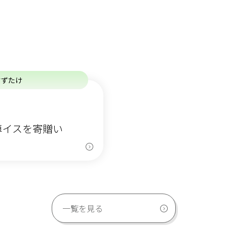
すずたけ
車イスを寄贈い
3
一覧を見る