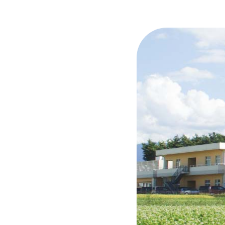
人工透析の
外来栄養指
救急医療へ
ご予約につ
旧富士見高