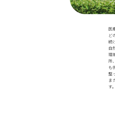
医
ど
続
自
環
所
も
整
ま
す