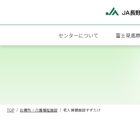
センターについて
富士見高
富士見高原医療福祉センターについて
富士見高原
施設概要
診療科・診
アクセス
外来受診に
病院・介護福祉施設関連情報
入院のご案
地域医療連
TOP
診療所・介護福祉施設
老人保健施設すずたけ
医療相談
検査のご案