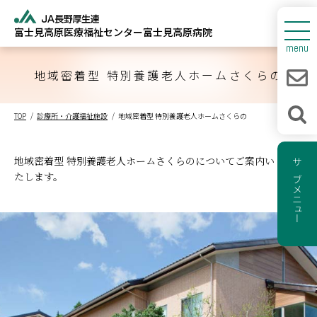
富士見高原医療福祉センター
富士見高原病院
センターについて
menu
富士見高原病院
地域密着型 特別養護老人ホームさくらの
人間ドック
TOP
診療所・介護福祉施設
地域密着型 特別養護老人ホームさくらの
診療所・介護福祉施設
地域密着型 特別養護老人ホームさくらのについてご案内い
新着情報
サブメニュー
たします。
採用情報